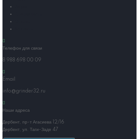
Акции
Специалисты
Отзывы
Контакты
Телефон для связи
8 988 698 00 09
Email
info@grinder32.ru
Наши адреса
Дербент, пр-т Агасиева 12/16
Дербент, ул. Таги-Заде 47